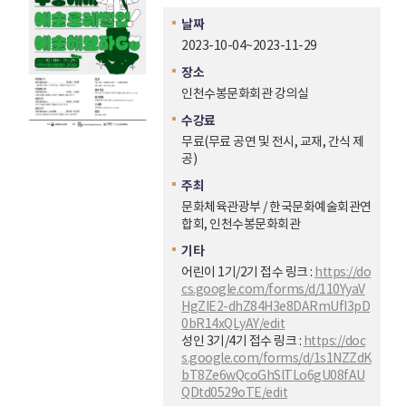
날짜
2023-10-04~2023-11-29
장소
인천수봉문화회관 강의실
수강료
무료(무료 공연 및 전시, 교재, 간식 제
공)
주최
문화체육관광부 / 한국문화예술회관연
합회, 인천수봉문화회관
기타
어린이 1기/2기 접수 링크 :
https://do
cs.google.com/forms/d/110YyaV
HgZIE2-dhZ84H3e8DARmUfI3pD
0bR14xQLyAY/edit
성인 3기/4기 접수 링크 :
https://doc
s.google.com/forms/d/1s1NZZdK
bT8Ze6wQcoGhSlTLo6gU08fAU
QDtd0529oTE/edit