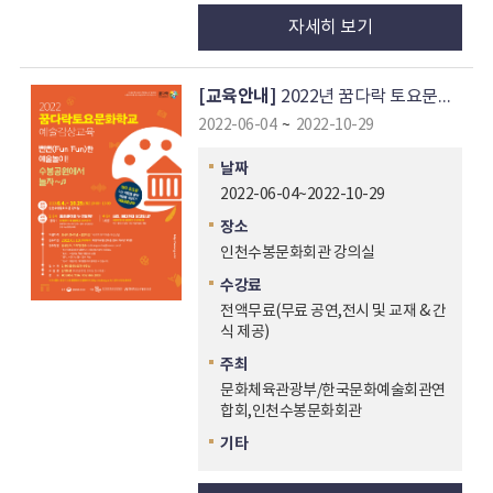
자세히 보기
[교육안내]
2022년 꿈다락 토요문화학교 예술감상교육
2022-06-04
~
2022-10-29
날짜
2022-06-04~2022-10-29
장소
인천수봉문화회관 강의실
수강료
전액무료(무료 공연,전시 및 교재 & 간
식 제공)
주최
문화체육관광부/한국문화예술회관연
합회,인천수봉문화회관
기타