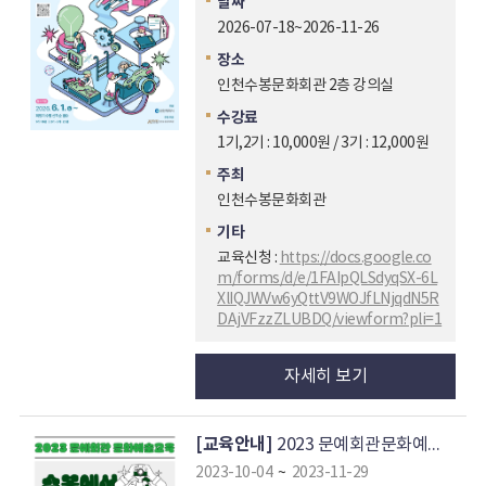
날짜
2026-07-18~2026-11-26
장소
인천수봉문화회관 2층 강의실
수강료
1기,2기 : 10,000원 / 3기 : 12,000원
주최
인천수봉문화회관
기타
교육신청 :
https://docs.google.co
m/forms/d/e/1FAIpQLSdyqSX-6L
XlIQJWVw6yQttV9WOJfLNjqdN5R
DAjVFzzZLUBDQ/viewform?pli=1
자세히 보기
[교육안내]
2023 문예회관문화예술교육
2023-10-04
~
2023-11-29