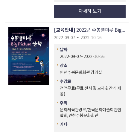
자세히 보기
[교육안내]
2022년 수봉별마루 Big Picture 산책
2022-09-07
~
2022-10-26
날짜
2022-09-07~2022-10-26
장소
인천수봉문화회관 강의실
수강료
전액무료(무료 전시 및 교재 & 간식 제
공)
주최
문화체육관광부/한국문화예술회관연
합회,인천수봉문화회관
기타